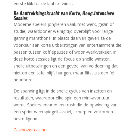
eerste klik tot de laatste winst.
De Aantrekkingskracht van Korte, Hoog‑Intensieve
Sessies
Moderne spelers jongleren vaak met werk, gezin of
studie, waardoor er weinig tijd overblijft voor lange
gaming marathons. In plaats daarvan geven ze de
voorkeur aan korte uitbarstingen van entertainment die
passen tussen koffiepauzes of woon-werkverkeer. In
deze korte sessies ligt de focus op snelle winsten,
snelle uitbetalingen en een gevoel van voldoening dat
niet op een tafel blijft hangen, maar flitst als een fel
neonbord.
De spanning ligt in de snelle cyclus van inzetten en
resultaten, waardoor elke spin een mini‑avontuur
wordt. Spelers ervaren een rush die de opwinding van
een sprint weerspiegelt—snel, scherp en volkomen
bevredigend.
Casinozer casino