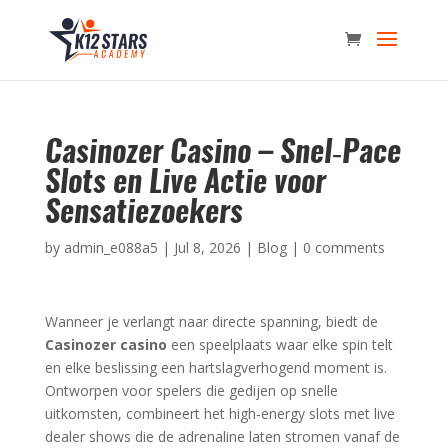
Casinozer Casino – Snel‑Pace
Slots en Live Actie voor
Sensatiezoekers
by
admin_e088a5
|
Jul 8, 2026
|
Blog
|
0 comments
Wanneer je verlangt naar directe spanning, biedt de
Casinozer casino
een speelplaats waar elke spin telt
en elke beslissing een hartslagverhogend moment is.
Ontworpen voor spelers die gedijen op snelle
uitkomsten, combineert het high‑energy slots met live
dealer shows die de adrenaline laten stromen vanaf de