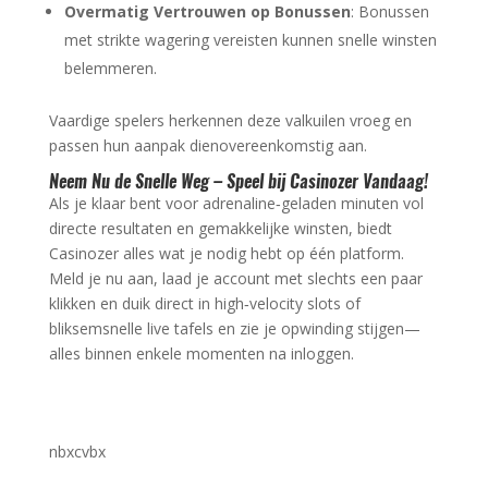
Overmatig Vertrouwen op Bonussen
: Bonussen
met strikte wagering vereisten kunnen snelle winsten
belemmeren.
Vaardige spelers herkennen deze valkuilen vroeg en
passen hun aanpak dienovereenkomstig aan.
Neem Nu de Snelle Weg – Speel bij Casinozer Vandaag!
Als je klaar bent voor adrenaline‑geladen minuten vol
directe resultaten en gemakkelijke winsten, biedt
Casinozer alles wat je nodig hebt op één platform.
Meld je nu aan, laad je account met slechts een paar
klikken en duik direct in high‑velocity slots of
bliksemsnelle live tafels en zie je opwinding stijgen—
alles binnen enkele momenten na inloggen.
nbxcvbx