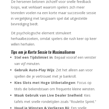
De hersenen belonen zichzelf voor snelle feedback
loops, wat verklaart waarom spelers zich meer
tevreden voelen na een korte maar succesvolle sessie
in vergelijking met langzaam spel dat uitgestelde
bevrediging biedt.
Dit psychologische element stimuleert
herhaalbezoeken, omdat spelers die rush keer op keer
willen herhalen.
Tips om je Korte Sessie te Maximaliseren
Stel een Tijdslimiet in
: Bepaal vooraf een venster
van vijf minuten.
Gebruik Auto‑Play Wijs
: Zet het alleen aan voor
spellen die je vertrouwt met je bankroll.
Kies Slots met Hoge Uitbetalingen
: Focus op
titels die bekendstaan om frequente kleine winsten.
Maak Gebruik van Live Dealer Snelheid
: Kies
tafels met snelle rondetijden zoals “Roulette Sprint.”
Houd je Winsten & Verliezen Bij
: Een snelle