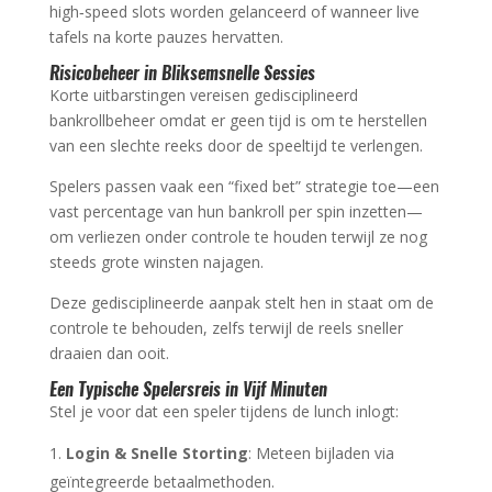
high‑speed slots worden gelanceerd of wanneer live
tafels na korte pauzes hervatten.
Risicobeheer in Bliksemsnelle Sessies
Korte uitbarstingen vereisen gedisciplineerd
bankrollbeheer omdat er geen tijd is om te herstellen
van een slechte reeks door de speeltijd te verlengen.
Spelers passen vaak een “fixed bet” strategie toe—een
vast percentage van hun bankroll per spin inzetten—
om verliezen onder controle te houden terwijl ze nog
steeds grote winsten najagen.
Deze gedisciplineerde aanpak stelt hen in staat om de
controle te behouden, zelfs terwijl de reels sneller
draaien dan ooit.
Een Typische Spelersreis in Vijf Minuten
Stel je voor dat een speler tijdens de lunch inlogt:
Login & Snelle Storting
: Meteen bijladen via
geïntegreerde betaalmethoden.