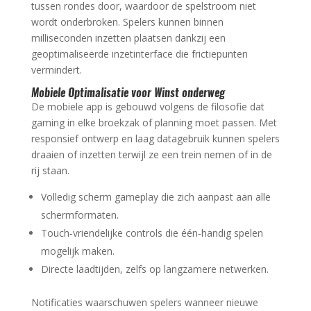
tussen rondes door, waardoor de spelstroom niet
wordt onderbroken. Spelers kunnen binnen
milliseconden inzetten plaatsen dankzij een
geoptimaliseerde inzetinterface die frictiepunten
vermindert.
Mobiele Optimalisatie voor Winst onderweg
De mobiele app is gebouwd volgens de filosofie dat
gaming in elke broekzak of planning moet passen. Met
responsief ontwerp en laag datagebruik kunnen spelers
draaien of inzetten terwijl ze een trein nemen of in de
rij staan.
Volledig scherm gameplay die zich aanpast aan alle
schermformaten.
Touch‑vriendelijke controls die één‑handig spelen
mogelijk maken.
Directe laadtijden, zelfs op langzamere netwerken.
Notificaties waarschuwen spelers wanneer nieuwe