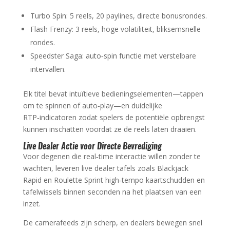
Turbo Spin: 5 reels, 20 paylines, directe bonusrondes.
Flash Frenzy: 3 reels, hoge volatiliteit, bliksemsnelle
rondes.
Speedster Saga: auto‑spin functie met verstelbare
intervallen.
Elk titel bevat intuïtieve bedieningselementen—tappen
om te spinnen of auto‑play—en duidelijke
RTP‑indicatoren zodat spelers de potentiële opbrengst
kunnen inschatten voordat ze de reels laten draaien.
Live Dealer Actie voor Directe Bevrediging
Voor degenen die real‑time interactie willen zonder te
wachten, leveren live dealer tafels zoals Blackjack
Rapid en Roulette Sprint high‑tempo kaartschudden en
tafelwissels binnen seconden na het plaatsen van een
inzet.
De camerafeeds zijn scherp, en dealers bewegen snel