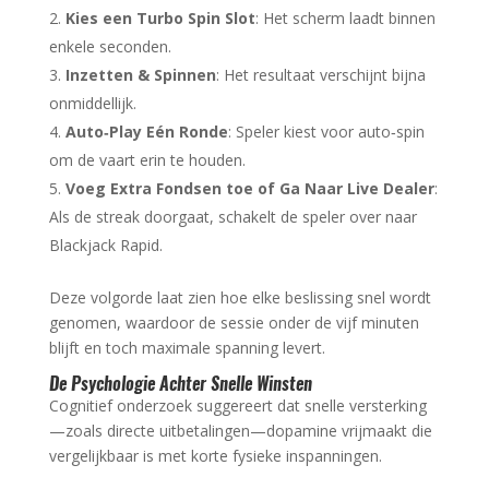
Kies een Turbo Spin Slot
: Het scherm laadt binnen
enkele seconden.
Inzetten & Spinnen
: Het resultaat verschijnt bijna
onmiddellijk.
Auto‑Play Eén Ronde
: Speler kiest voor auto‑spin
om de vaart erin te houden.
Voeg Extra Fondsen toe of Ga Naar Live Dealer
:
Als de streak doorgaat, schakelt de speler over naar
Blackjack Rapid.
Deze volgorde laat zien hoe elke beslissing snel wordt
genomen, waardoor de sessie onder de vijf minuten
blijft en toch maximale spanning levert.
De Psychologie Achter Snelle Winsten
Cognitief onderzoek suggereert dat snelle versterking
—zoals directe uitbetalingen—dopamine vrijmaakt die
vergelijkbaar is met korte fysieke inspanningen.