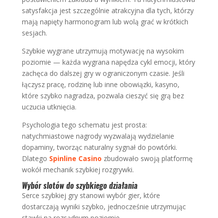
satysfakcja jest szczególnie atrakcyjna dla tych, którzy
mają napięty harmonogram lub wolą grać w krótkich
sesjach.
Szybkie wygrane utrzymują motywację na wysokim
poziomie — każda wygrana napędza cykl emocji, który
zachęca do dalszej gry w ograniczonym czasie. Jeśli
łączysz pracę, rodzinę lub inne obowiązki, kasyno,
które szybko nagradza, pozwala cieszyć się grą bez
uczucia utknięcia.
Psychologia tego schematu jest prosta:
natychmiastowe nagrody wyzwalają wydzielanie
dopaminy, tworząc naturalny sygnał do powtórki.
Dlatego
Spinline Casino
zbudowało swoją platformę
wokół mechanik szybkiej rozgrywki.
Wybór slotów do szybkiego działania
Serce szybkiej gry stanowi wybór gier, które
dostarczają wyniki szybko, jednocześnie utrzymując
stawki na rozsądnym poziomie.