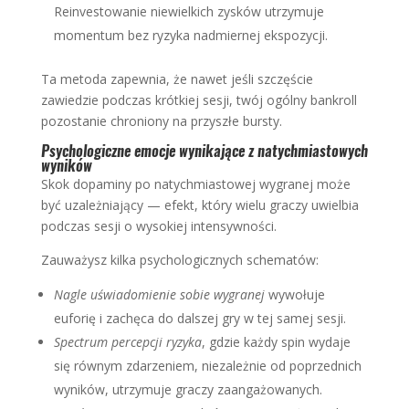
Reinvestowanie niewielkich zysków utrzymuje
momentum bez ryzyka nadmiernej ekspozycji.
Ta metoda zapewnia, że nawet jeśli szczęście
zawiedzie podczas krótkiej sesji, twój ogólny bankroll
pozostanie chroniony na przyszłe bursty.
Psychologiczne emocje wynikające z natychmiastowych
wyników
Skok dopaminy po natychmiastowej wygranej może
być uzależniający — efekt, który wielu graczy uwielbia
podczas sesji o wysokiej intensywności.
Zauważysz kilka psychologicznych schematów:
Nagle uświadomienie sobie wygranej
wywołuje
euforię i zachęca do dalszej gry w tej samej sesji.
Spectrum percepcji ryzyka
, gdzie każdy spin wydaje
się równym zdarzeniem, niezależnie od poprzednich
wyników, utrzymuje graczy zaangażowanych.