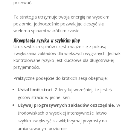
przerwać.
Ta strategia utrzymuje twoją energię na wysokim
poziomie, jednocześnie pozwalając cieszyć się
wieloma spinami w krótkim czasie.
Akceptacja ryzyka w szybkim play
Urok szybkich spinów często wiąże się z pokusą
zwiększania zakładów dla większych wygranych. Jednak
kontrolowane ryzyko jest kluczowe dla długotrwałej
przyjemności.
Praktyczne podejście do krótkich sesji obejmuje:
Ustal limit strat.
Zdecyduj wcześniej, ile jesteś
gotów stracić w jednej serii.
Używaj progresywnych zakładów oszczędnie.
W
środowiskach o wysokiej intensywności łatwo
szybko zwiększyć stawki; trzymaj przyrosty na
umiarkowanym poziomie.