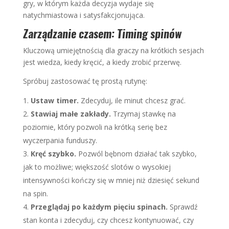
gry, w którym każda decyzja wydaje się
natychmiastowa i satysfakcjonująca.
Zarządzanie czasem: Timing spinów
Kluczową umiejętnością dla graczy na krótkich sesjach
jest wiedza, kiedy kręcić, a kiedy zrobić przerwę.
Spróbuj zastosować tę prostą rutynę:
Ustaw timer.
Zdecyduj, ile minut chcesz grać.
Stawiaj małe zakłady.
Trzymaj stawkę na
poziomie, który pozwoli na krótką serię bez
wyczerpania funduszy.
Kręć szybko.
Pozwól bębnom działać tak szybko,
jak to możliwe; większość slotów o wysokiej
intensywności kończy się w mniej niż dziesięć sekund
na spin.
Przeglądaj po każdym pięciu spinach.
Sprawdź
stan konta i zdecyduj, czy chcesz kontynuować, czy