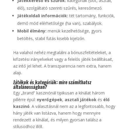
Játékkereső és szűrők:
kategóriák (slot, asztali,
élő), szolgáltató szerinti szűrés, keresőmező.
Játékoldali információk:
tét tartomány, funkciók,
demó mód elérhetősége (ha van), szabályok.
Mobil élmény:
menük kezelhetősége, gyors
betöltés, stabil futás kisebb kijelzőn.
Ha valahol nehéz megtalálni a bónuszfeltételeket, a
kifizetési irányelveket vagy a felelős játék beállításait,
az intő jel lehet. A transzparencia nem extra, hanem
alap.
Játékok és kategóriák: mire számíthatsz
általánosságban?
Egy „brand” kaszinónál tipikusan a kínálat három
pillérre épül:
nyerőgépek
,
asztali játékok
és
élő
kaszinó
. A választásnál nem az a legfontosabb, hogy
hány játék van listázva, hanem hogy mennyire
rendezett a kínálat, és milyen gyorsan találsz a
stílusodhoz illőt.