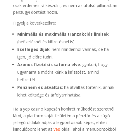
csak érdemes rá készülni, és nem az utolsó pillanatban
pénzügyi döntést hozni.
Figyelj a következőkre:
Minimális és maximális tranzakciós limitek
(befizetésnél és kifizetésnél is).
Esetleges díjak
: nem mindenhol vannak, de ha
igen, jó előre tudni.
Azonos fizetési csatorna elve
: gyakori, hogy
ugyanarra a módra kérik a kifizetést, amiről
befizettél.
Pénznem és átváltás
: ha átváltás történik, annak
lehet költsége és árfolyamhatása.
Ha a yep casino kapcsán konkrét működést szeretnél
látni, a platform saját felületén a pénztár és a súgó
jellegű oldalak adják a legpontosabb képet; ehhez
kiindulópont lehet az
yep
oldal, ahol a menüpontokból