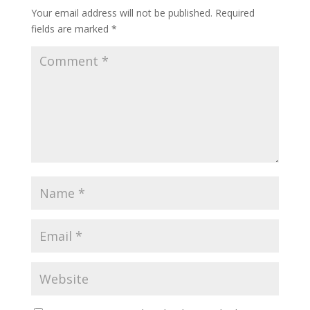
Your email address will not be published.
Required
fields are marked
*