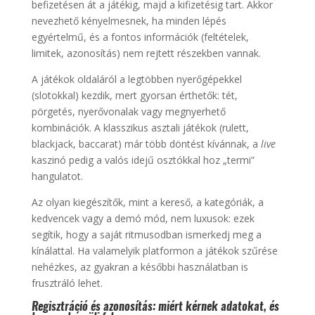
befizetésen át a játékig, majd a kifizetésig tart. Akkor
nevezhető kényelmesnek, ha minden lépés
egyértelmű, és a fontos információk (feltételek,
limitek, azonosítás) nem rejtett részekben vannak.
A játékok oldaláról a legtöbben nyerőgépekkel
(slotokkal) kezdik, mert gyorsan érthetők: tét,
pörgetés, nyerővonalak vagy megnyerhető
kombinációk. A klasszikus asztali játékok (rulett,
blackjack, baccarat) már több döntést kívánnak, a
live
kaszinó pedig a valós idejű osztókkal hoz „termi”
hangulatot.
Az olyan kiegészítők, mint a kereső, a kategóriák, a
kedvencek vagy a demó mód, nem luxusok: ezek
segítik, hogy a saját ritmusodban ismerkedj meg a
kínálattal. Ha valamelyik platformon a játékok szűrése
nehézkes, az gyakran a későbbi használatban is
frusztráló lehet.
Regisztráció és azonosítás: miért kérnek adatokat, és