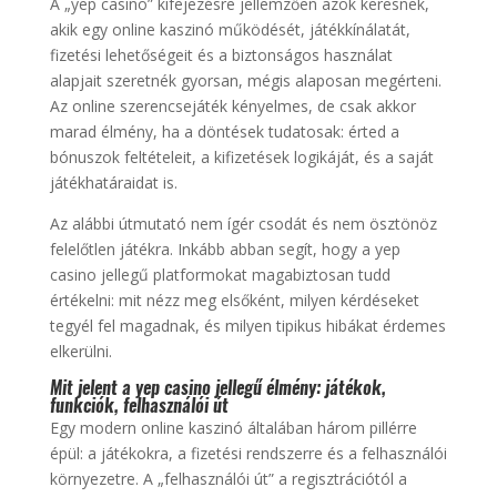
A „yep casino” kifejezésre jellemzően azok keresnek,
akik egy online kaszinó működését, játékkínálatát,
fizetési lehetőségeit és a biztonságos használat
alapjait szeretnék gyorsan, mégis alaposan megérteni.
Az online szerencsejáték kényelmes, de csak akkor
marad élmény, ha a döntések tudatosak: érted a
bónuszok feltételeit, a kifizetések logikáját, és a saját
játékhatáraidat is.
Az alábbi útmutató nem ígér csodát és nem ösztönöz
felelőtlen játékra. Inkább abban segít, hogy a yep
casino jellegű platformokat magabiztosan tudd
értékelni: mit nézz meg elsőként, milyen kérdéseket
tegyél fel magadnak, és milyen tipikus hibákat érdemes
elkerülni.
Mit jelent a yep casino jellegű élmény: játékok,
funkciók, felhasználói út
Egy modern online kaszinó általában három pillérre
épül: a játékokra, a fizetési rendszerre és a felhasználói
környezetre. A „felhasználói út” a regisztrációtól a