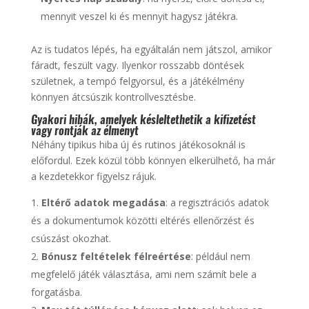
mennyit veszel ki és mennyit hagysz játékra.
Az is tudatos lépés, ha egyáltalán nem játszol, amikor
fáradt, feszült vagy. Ilyenkor rosszabb döntések
születnek, a tempó felgyorsul, és a játékélmény
könnyen átcsúszik kontrollvesztésbe.
Gyakori hibák, amelyek késleltethetik a kifizetést
vagy rontják az élményt
Néhány tipikus hiba új és rutinos játékosoknál is
előfordul. Ezek közül több könnyen elkerülhető, ha már
a kezdetekkor figyelsz rájuk.
Eltérő adatok megadása
: a regisztrációs adatok
és a dokumentumok közötti eltérés ellenőrzést és
csúszást okozhat.
Bónusz feltételek félreértése
: például nem
megfelelő játék választása, ami nem számít bele a
forgatásba.