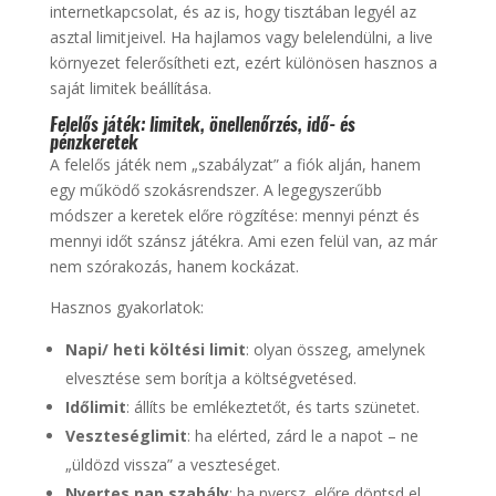
internetkapcsolat, és az is, hogy tisztában legyél az
asztal limitjeivel. Ha hajlamos vagy belelendülni, a live
környezet felerősítheti ezt, ezért különösen hasznos a
saját limitek beállítása.
Felelős játék: limitek, önellenőrzés, idő- és
pénzkeretek
A felelős játék nem „szabályzat” a fiók alján, hanem
egy működő szokásrendszer. A legegyszerűbb
módszer a keretek előre rögzítése: mennyi pénzt és
mennyi időt szánsz játékra. Ami ezen felül van, az már
nem szórakozás, hanem kockázat.
Hasznos gyakorlatok:
Napi/ heti költési limit
: olyan összeg, amelynek
elvesztése sem borítja a költségvetésed.
Időlimit
: állíts be emlékeztetőt, és tarts szünetet.
Veszteséglimit
: ha elérted, zárd le a napot – ne
„üldözd vissza” a veszteséget.
Nyertes nap szabály
: ha nyersz, előre döntsd el,