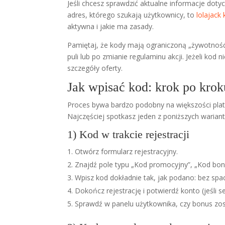
Jeśli chcesz sprawdzić aktualne informacje dotycz
adres, którego szukają użytkownicy, to
lolajack
aktywna i jakie ma zasady.
Pamiętaj, że kody mają ograniczoną „żywotność
puli lub po zmianie regulaminu akcji. Jeżeli kod
szczegóły oferty.
Jak wpisać kod: krok po krok
Proces bywa bardzo podobny na większości platf
Najczęściej spotkasz jeden z poniższych warian
1) Kod w trakcie rejestracji
Otwórz formularz rejestracyjny.
Znajdź pole typu „Kod promocyjny”, „Kod bo
Wpisz kod dokładnie tak, jak podano: bez spacj
Dokończ rejestrację i potwierdź konto (jeśli 
Sprawdź w panelu użytkownika, czy bonus zost