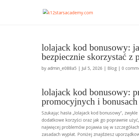
lolajack kod bonusowy: ja
bezpiecznie skorzystać z 
by
admin_e088a5
|
Jul 5, 2026
|
Blog
|
0 comm
lolajack kod bonusowy: 
promocyjnych i bonusach
Szukając hasła „lolajack kod bonusowy”, zwykle 
dodatkowe korzyści oraz jak go poprawnie użyć,
najwięcej problemów pojawia się w szczegółach:
zasadach wypłat. Poniżej znajdziesz uporządk