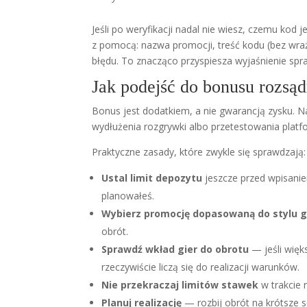
Jeśli po weryfikacji nadal nie wiesz, czemu kod
z pomocą: nazwa promocji, treść kodu (bez wraż
błędu. To znacząco przyspiesza wyjaśnienie spr
Jak podejść do bonusu rozsąd
Bonus jest dodatkiem, a nie gwarancją zysku. N
wydłużenia rozgrywki albo przetestowania platf
Praktyczne zasady, które zwykle się sprawdzają:
Ustal limit depozytu
jeszcze przed wpisanie
planowałeś.
Wybierz promocję dopasowaną do stylu g
obrót.
Sprawdź wkład gier do obrotu
— jeśli więk
rzeczywiście liczą się do realizacji warunków.
Nie przekraczaj limitów stawek
w trakcie 
Planuj realizację
— rozbij obrót na krótsze se