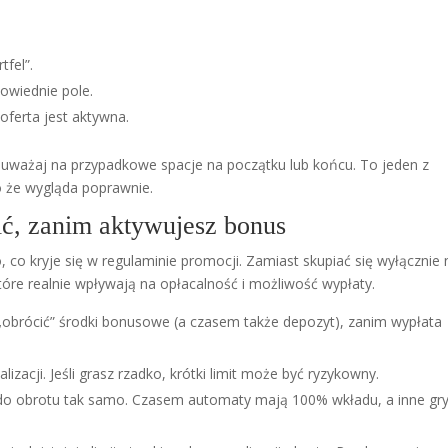
tfel”.
owiednie pole.
oferta jest aktywna.
, uważaj na przypadkowe spacje na początku lub końcu. To jeden z
 że wygląda poprawnie.
ić, zanim aktywujesz bonus
, co kryje się w regulaminie promocji. Zamiast skupiać się wyłącznie 
óre realnie wpływają na opłacalność i możliwość wypłaty.
 „obrócić” środki bonusowe (a czasem także depozyt), zanim wypłata
zacji. Jeśli grasz rzadko, krótki limit może być ryzykowny.
ę do obrotu tak samo. Czasem automaty mają 100% wkładu, a inne gr