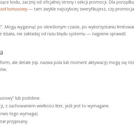
ące kodu, zacznij od oficjalnej strony i sekcji promocji. Dla porządku
 kod bonusowy
— tam zwykle najszybciej zweryfikujesz, czy promocja
”. Mogą wygasnąć po określonym czasie, po wykorzystaniu limitowa
 nie działa, nie zakładaj od razu błędu systemu — najpierw sprawdź
u
orm, ale detale (np. nazwa pola lub moment aktywacji) mogą się róż
tów.
nusowy” lub podobne.
i, z zachowaniem wielkości liter, jeśli jest to wymagane.
serwis tego wymaga).
ał przypisany.