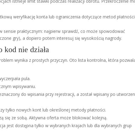
ach istnieje limit stawki podczas realizacji obrotu. Przekroczenie 
wą weryfikację konta lub ograniczenia dotyczące metod płatności
ca” w sensie praktycznym: najpierw sprawdź, co może spowodować
czone gry), a dopiero potem interesuj się wysokością nagrody.
 kod nie działa
oblem wynika z prostych przyczyn. Oto lista kontrolna, która pozwal
yczerpała pula.
cznym wpisywaniu.
znaczony do wpisania przy rejestracji, a został wpisany po utworzen
zy tylko nowych kont lub określonej metody płatności.
zą się ze sobą. Aktywna oferta może blokować kolejną.
 jest dostępna tylko w wybranych krajach lub dla wybranych grup