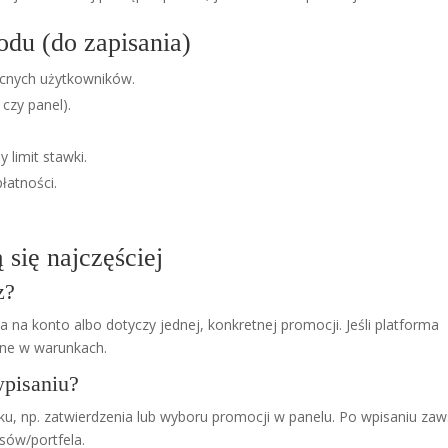
odu (do zapisania)
ecnych użytkowników.
czy panel).
 limit stawki.
łatności.
 się najczęściej
z?
na konto albo dotyczy jednej, konkretnej promocji. Jeśli platforma
sane w warunkach.
wpisaniu?
 np. zatwierdzenia lub wyboru promocji w panelu. Po wpisaniu za
sów/portfela.