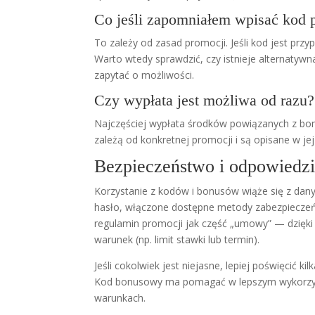
Co jeśli zapomniałem wpisać kod pr
To zależy od zasad promocji. Jeśli kod jest przy
Warto wtedy sprawdzić, czy istnieje alternatywn
zapytać o możliwości.
Czy wypłata jest możliwa od razu?
Najczęściej wypłata środków powiązanych z bo
zależą od konkretnej promocji i są opisane w jej
Bezpieczeństwo i odpowiedzi
Korzystanie z kodów i bonusów wiąże się z dany
hasło, włączone dostępne metody zabezpieczeń o
regulamin promocji jak część „umowy” — dzięki 
warunek (np. limit stawki lub termin).
Jeśli cokolwiek jest niejasne, lepiej poświęcić k
Kod bonusowy ma pomagać w lepszym wykorzystani
warunkach.