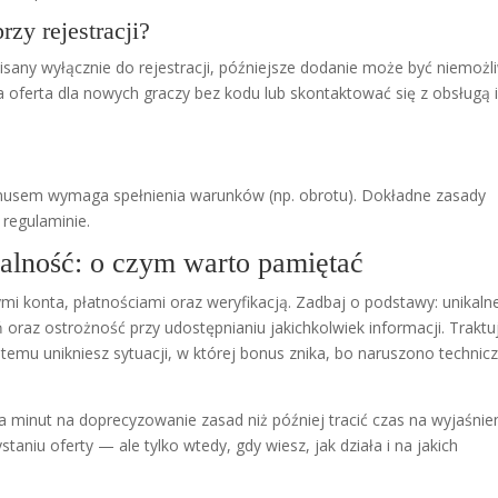
zy rejestracji?
pisany wyłącznie do rejestracji, późniejsze dodanie może być niemożl
a oferta dla nowych graczy bez kodu lub skontaktować się z obsługą 
nusem wymaga spełnienia warunków (np. obrotu). Dokładne zasady
 regulaminie.
alność: o czym warto pamiętać
mi konta, płatnościami oraz weryfikacją. Zadbaj o podstawy: unikaln
raz ostrożność przy udostępnianiu jakichkolwiek informacji. Traktu
temu unikniesz sytuacji, w której bonus znika, bo naruszono technic
ilka minut na doprecyzowanie zasad niż później tracić czas na wyjaśnien
u oferty — ale tylko wtedy, gdy wiesz, jak działa i na jakich