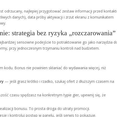
 jest odrzucany, najlepiej przygotować zestaw informacji przed kontak
liwych danych), data próby aktywacji i zrzut ekranu z komunikatem
awy.
nie: strategia bez ryzyka „rozczarowania”
ajbardziej sensowne podejście to potraktowanie go jako narzędzia d
ormy, przy jednoczesnym trzymaniu kontroli nad budżetem.
m kodu. Bonus nie powinien skłaniać do wydawania więcej, niż
ry
— jeśli grasz krótko i rzadko, szukaj ofert z dłuższym czasem na
szość czasu spędzasz na konkretnym typie gier, upewnij się, że
realizacji bonusu. To prosta droga do utraty promocji.
sje i kontroluj postęp w panelu, jeśli serwis to pokazuje.