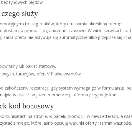
, bez typowych błędów.
 czego służy
ocyjnym) to ciąg znaków, który uruchamia określoną ofertę:
o dostęp do promocji ograniczonej czasowo. W wielu serwisach kod 
ania oferta nie aktywuje się automatycznie albo przypisze się inna
witalny lub pakiet startowy.
owych, turniejów, ofert VIP albo zwrotów.
 po zakończeniu rejestracji, gdy system wymaga go w formularzu), b
y najpierw ustalić, w jakim momencie platforma przyjmuje kod.
jack kod bonusowy
komunikatach na stronie, w panelu promocji, w newsletterach, a cz
zystać z miejsc, które jasno opisują warunki oferty i termin ważności